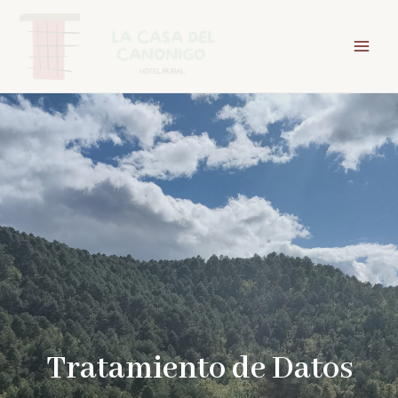
Ir
Mai
al
Men
contenido
Tratamiento de Datos